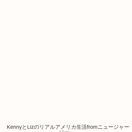
KennyとLizのリアルアメリカ生活fromニュージャー