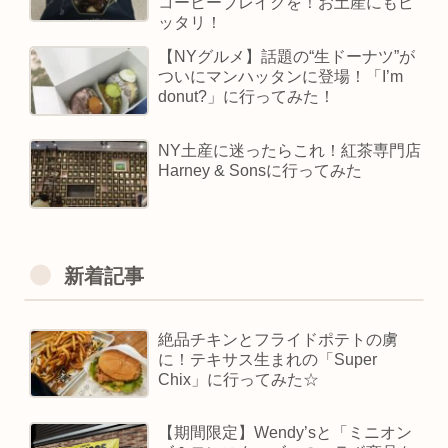
コーヒーブレイクを！お土産にもピ
ッタリ！
【NYグルメ】話題の“生ドーナツ”が
ついにマンハッタンに登場！「I’m
donut?」に行ってみた！
NY土産に迷ったらこれ！紅茶専門店
Harney & Sonsに行ってみた
新着記事
絶品チキンとフライドポテトの虜
に！テキサス生まれの「Super
Chix」に行ってみた☆
【期間限定】Wendy’sと「ミニオン