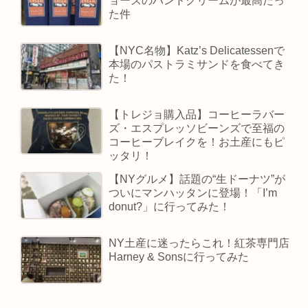
ョーズのハンドクリームが最高だっ
た件
【NYC名物】Katz’s Delicatessenで
本場のパストラミサンドを食べてき
た！
【トレジョ購入品】コーヒーラバー
ズ・エスプレッソビーンズで至福の
コーヒーブレイクを！お土産にもピ
ッタリ！
【NYグルメ】話題の“生ドーナツ”が
ついにマンハッタンに登場！「I’m
donut?」に行ってみた！
NY土産に迷ったらこれ！紅茶専門店
Harney & Sonsに行ってみた