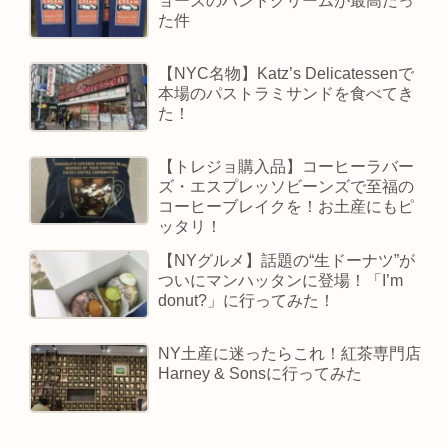
ョーズのハンドクリームが最高だっ
た件
【NYC名物】Katz’s Delicatessenで
本場のパストラミサンドを食べてき
た！
【トレジョ購入品】コーヒーラバー
ズ・エスプレッソビーンズで至福の
コーヒーブレイクを！お土産にもピ
ッタリ！
【NYグルメ】話題の“生ドーナツ”が
ついにマンハッタンに登場！「I’m
donut?」に行ってみた！
NY土産に迷ったらこれ！紅茶専門店
Harney & Sonsに行ってみた