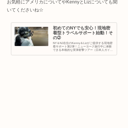
お気軽にアメリカについてやKennyとLizについても聞
いてくださいね☆
初めてのNYでも安心！現地密
着型トラベルサポート始動！そ
の➁
NY＆NJ在住のKenny＆Lizがご提供する現地密
着サポート第2弾！ニューヨーク旅行中に体験
できる本格的な実弾射撃ツアー（日本人ガイド
同行）と、英語が苦手でも安心のレストラン予
約代行サービスをご紹介。Buyma Travelでご予
約受付中！