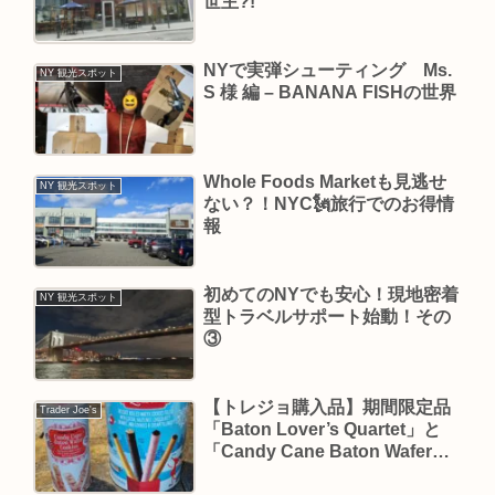
世主?!
NYで実弾シューティング Ms.
NY 観光スポット
S 様 編 – BANANA FISHの世界
Whole Foods Marketも見逃せ
NY 観光スポット
ない？！NYC🗽旅行でのお得情
報
初めてのNYでも安心！現地密着
NY 観光スポット
型トラベルサポート始動！その
③
【トレジョ購入品】期間限定品
Trader Joe's
「Baton Lover’s Quartet」と
「Candy Cane Baton Wafer
Cookies」を食べ比べてみた！