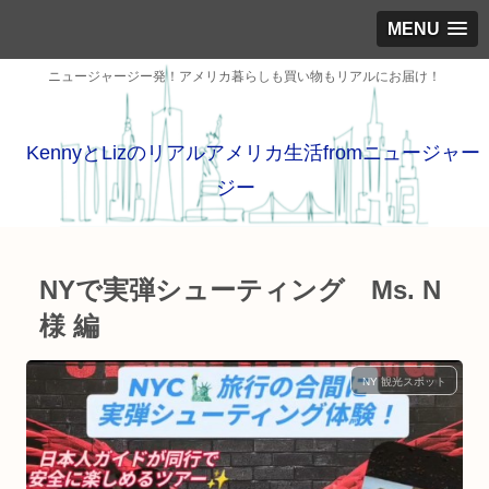
MENU
ニュージャージー発！アメリカ暮らしも買い物もリアルにお届け！
KennyとLizのリアルアメリカ生活fromニュージャー
ジー
NYで実弾シューティング Ms. N
様 編
NY 観光スポット