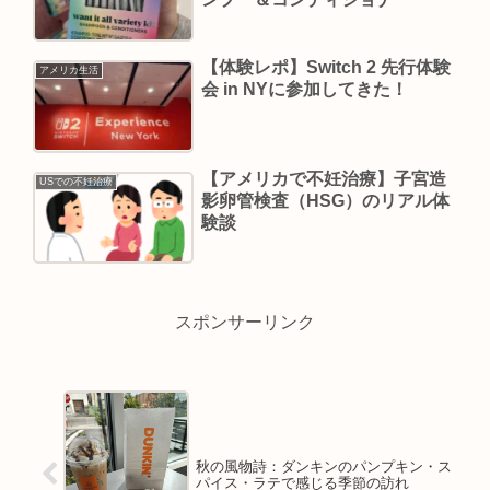
【体験レポ】Switch 2 先行体験
アメリカ生活
会 in NYに参加してきた！
【アメリカで不妊治療】子宮造
USでの不妊治療
影卵管検査（HSG）のリアル体
験談
スポンサーリンク
秋の風物詩：ダンキンのパンプキン・ス
パイス・ラテで感じる季節の訪れ