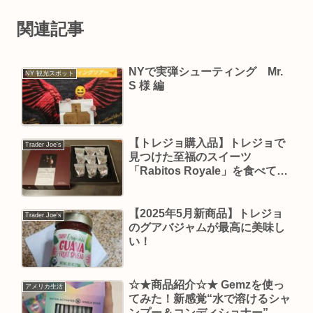
関連記事
NYで実弾シューティング Mr.
NY 観光スポット
S 様 編
【トレジョ購入品】トレジョで
Trader Joe's
見つけた至福のスイーツ
「Rabitos Royale」を食べてみ
た☆期間限定品☆
【2025年5月新商品】トレジョ
Trader Joe's
のグアバジャムが最高に美味し
い！
☆★商品紹介☆★ Gemzを使っ
アメリカ生活
てみた！新感覚“水で溶けるシャ
ンプー＆コンディショナー”