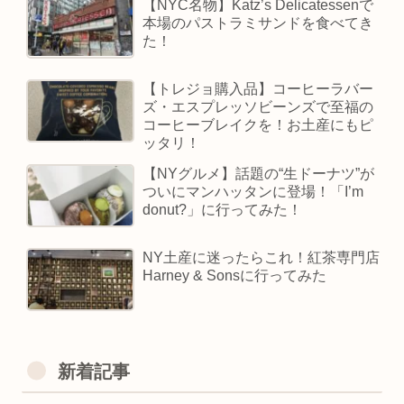
【NYC名物】Katz’s Delicatessenで
本場のパストラミサンドを食べてき
た！
【トレジョ購入品】コーヒーラバー
ズ・エスプレッソビーンズで至福の
コーヒーブレイクを！お土産にもピ
ッタリ！
【NYグルメ】話題の“生ドーナツ”が
ついにマンハッタンに登場！「I’m
donut?」に行ってみた！
NY土産に迷ったらこれ！紅茶専門店
Harney & Sonsに行ってみた
新着記事