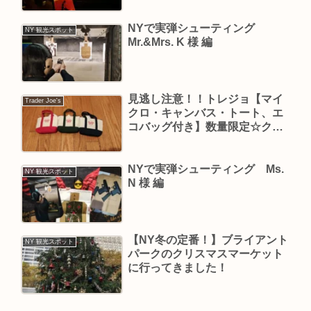
NYで実弾シューティング
NY 観光スポット
Mr.&Mrs. K 様 編
見逃し注意！！トレジョ【マイ
Trader Joe's
クロ・キャンバス・トート、エ
コバッグ付き】数量限定☆クー
ポンコードもあり！
NYで実弾シューティング Ms.
NY 観光スポット
N 様 編
【NY冬の定番！】ブライアント
NY 観光スポット
パークのクリスマスマーケット
に行ってきました！