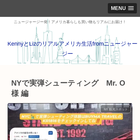
MENU
ニュージャージー発！アメリカ暮らしも買い物もリアルにお届け！
KennyとLizのリアルアメリカ生活fromニュージャー
ジー
NYで実弾シューティング Mr. O
様 編
NY 観光スポット