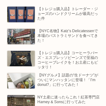
【トレジョ購入品】トレーダー・ジ
ョーズのハンドクリームが最高だっ
た件
【NYC名物】Katz’s Delicatessenで
本場のパストラミサンドを食べてき
た！
【トレジョ購入品】コーヒーラバー
ズ・エスプレッソビーンズで至福の
コーヒーブレイクを！お土産にもピ
ッタリ！
【NYグルメ】話題の“生ドーナツ”が
ついにマンハッタンに登場！「I’m
donut?」に行ってみた！
NY土産に迷ったらこれ！紅茶専門店
Harney & Sonsに行ってみた