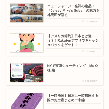
ニュージャージー発祥の絶品！
「Jersey Mike’s Subs」の魅力を
地元民が語る
2026/3/25
【アメリカ節約】日本とは違
う？！Rakutenアプリでキャッシ
ュバックをゲット！
2026/3/11
NYで実弾シューティング Mr. O
様 編
2026/2/27
【一時帰国】日本に一時帰国する
際のお土産まとめー中編