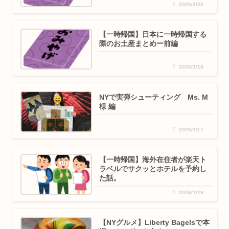
2026/2/20
【一時帰国】日本に一時帰国する
際のお土産まとめー前編
2026/2/18
NYで実弾シューティング Ms. M
様 編
2026/2/17
【一時帰国】海外在住者が楽天ト
ラベルでサクッとホテルを予約し
た話。
2026/1/29
【NYグルメ】Liberty Bagelsで本