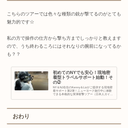
こちらのツアーでは色々な種類の銃が撃てるのがとても
魅力的です☆
私の方で操作の仕方から撃ち方までしっかりと教えます
ので、うち終わるころにはそれなりの腕前になってるか
も？？
初めてのNYでも安心！現地密
着型トラベルサポート始動！そ
の➁
NY＆NJ在住のKenny＆Lizがご提供する現地密
着サポート第2弾！ニューヨーク旅行中に体験
できる本格的な実弾射撃ツアー（日本人ガイド
同行）と、英語が苦手でも安心のレストラン予
約代行サービスをご紹介。Buyma Travelでご予
約受付中！
おわり