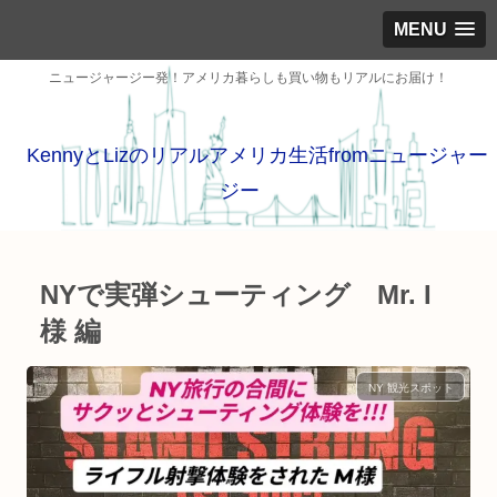
MENU
ニュージャージー発！アメリカ暮らしも買い物もリアルにお届け！
KennyとLizのリアルアメリカ生活fromニュージャー
ジー
NYで実弾シューティング Mr. I
様 編
NY 観光スポット