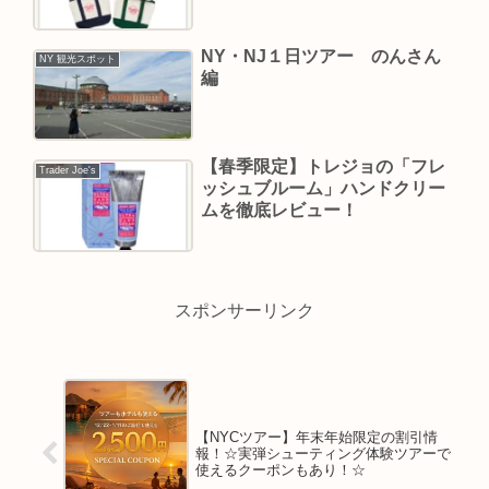
付き）☆限定品☆
NY・NJ１日ツアー のんさん
NY 観光スポット
編
【春季限定】トレジョの「フレ
Trader Joe's
ッシュブルーム」ハンドクリー
ムを徹底レビュー！
スポンサーリンク
【NYCツアー】年末年始限定の割引情
報！☆実弾シューティング体験ツアーで
使えるクーポンもあり！☆