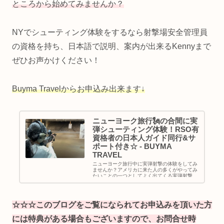
ところから始めてみませんか？
NYでシューティング体験をするなら射撃場安全管理員
の資格を持ち、日本語で説明、案内が出来るKennyまで
ぜひお声かけください！
Buyma Travelからお申込み出来ます↓
ニューヨーク旅行🗽の合間に実
弾シューティング体験！RSO有
資格者の日本人ガイド同行&サ
ポート付き☆ - BUYMA
TRAVEL
ニューヨーク旅行中に実弾射撃の体験をしてみ
ませんか？アメリカに来た人の多くがやってみ
たいことの一つとしてよく出てくる実弾射撃体
験ができるツアーです！日本人ガイドによる送
迎付きで、射撃場でも通訳をしながら銃の取り
扱いをサポートいたします！日本...
☆☆☆このブログをご覧になられてお申込みを頂いた方
には特典がある場合もございますので、お問合せ時