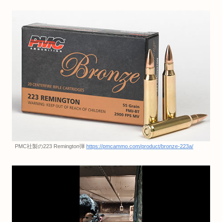
PMC社製の223 Remington弾
https://pmcammo.com/product/bronze-223a/